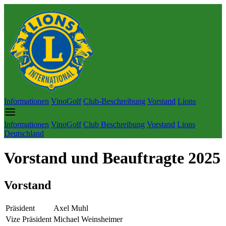
Informationen
VinoGolf
Club-Beschreibung
Vorstand
Lions
Informationen
VinoGolf
Club Beschreibung
Vorstand
Lions
Deutschland
Vorstand und Beauftragte 2025
Vorstand
Präsident
Axel Muhl
Vize Präsident
Michael Weinsheimer