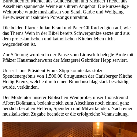
Burgunderhof Merkel aus Gundersheim und Michael Triebel aus
Asselheim spannende Weine aus ihrem Angebot. Die kurzweilige
Weinprobe wurde musikalisch von Sarah Garbe und Wolfgang
Breitwieser mit sakralen Popsongs umrahmt.
Die beiden Pfarrer Julian Kraul und Pater Clifford zeigten auf, wie
das Thema Wein in der Bibel bereits Schwerpunkte setzte und aus
dem protestantischen und katholischen Kirchenleben nicht
wegzudenken ist.
Zur Stärkung wurden in der Pause vom Lionsclub belegte Brote mit
Pfälzer Hausmacherwurst der Metzgerei Gebrüder Hepp serviert.
Unser Lions Präsident Frank Stipp konnte das stolze
Spendenergebnis von 1.500,00 € zugunsten der Carlsberger Kirche
Heilig Kreuz, welche durch einen Brandanschlag stark beschädigt
wurde, verkünden.
Der Moderator unserer Biblischen Weinprobe, unser Lionsfreund
Albert Boßmann, bedankte sich zum Abschluss noch einmal ganz
herzlich bei allen Helfern, Spendern und Mitwirkenden. Nach einer
musikalischen Zugabe beendete er die erfolgreiche Veranstaltung.